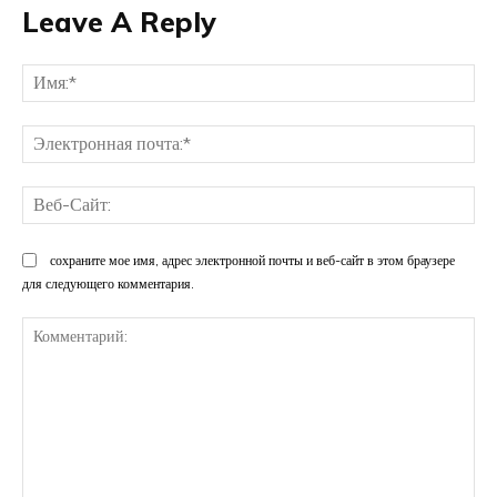
Leave A Reply
Им
Эл
поч
Ве
Са
сохраните мое имя, адрес электронной почты и веб-сайт в этом браузере
для следующего комментария.