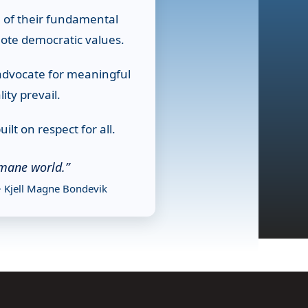
n of their fundamental
mote democratic values.
 advocate for meaningful
ity prevail.
lt on respect for all.
mane world.”
~ Kjell Magne Bondevik