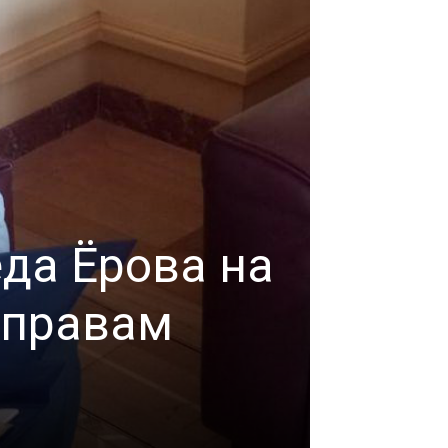
да Ёрова на
 правам
НОВОСТИ
Пытк
admin
-
11 марта, 2