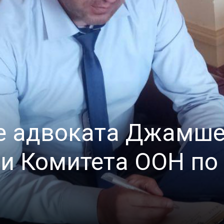
е адвоката Джамше
ии Комитета ООН по