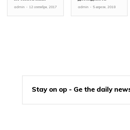
admin
-
12 сентября, 2017
admin
-
5 апреля, 2018
Stay on op - Ge the daily news