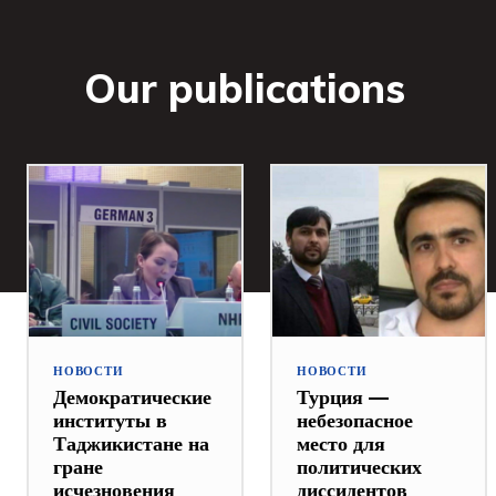
Our publications
НОВОСТИ
НОВОСТИ
Демократические
Турция —
институты в
небезопасное
Таджикистане на
место для
гране
политических
исчезновения
диссидентов