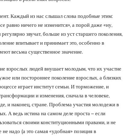
нт. Каждый из нас слышал слова подобные этим:
 все равно ничего не изменится», а порой даже «ну,
 регулярно звучат, больше из уст старшего поколения,
оление впитывает и принимает это, особенно в
меют весьма существенное значение.
ение взрослых людей внушает молодым, что их участие
 чужое или постороннее поколение взрослых, а близких
оцессе играет институт семьи. И торможение, и
трансформации и изменения, сначала в человеке,
оде, и наконец, стране. Проблема участия молодежи в
лых. А ведь истина на самом деле проста – если
льзоваться своими конституционными правами, и не
е не надо (а это самая «удобная» позиция в