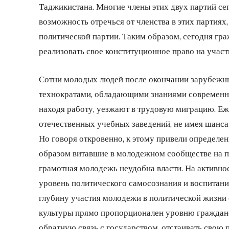
Таджикистана. Многие члены этих двух партий сег
возможность отречься от членства в этих партиях, 
политической партии. Таким образом, сегодня гр
реализовать свое конституционное право на участ
Сотни молодых людей после окончании зарубежны
технократами, обладающими знаниями современны
находя работу, уезжают в трудовую миграцию. Еж
отечественных учебных заведений, не имея шанса 
Но говоря откровенно, к этому привели определе
образом витавшие в молодежном сообществе на п
грамотная молодежь неудобна власти. На активнос
уровень политического самосознания и воспитания
глубину участия молодежи в политической жизни 
культуры прямо пропорционален уровню гражданс
обратную связь с государством, отстаивать свою 